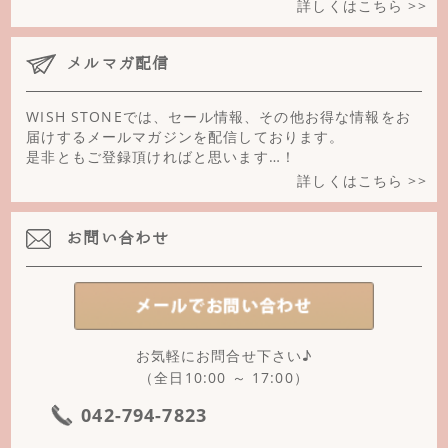
詳しくはこちら >>
ブルーめのう
メルマガ配信
ブロンザイト
WISH STONEでは、セール情報、その他お得な情報をお
プレナイト
届けするメールマガジンを配信しております。
是非ともご登録頂ければと思います…！
ヘマタイト
詳しくはこちら >>
ペリドット
お問い合わせ
ホワイトオニキス
ホワイトファントム
ホークスアイ
お気軽にお問合せ下さい♪
ボツワナアゲート
（全日10:00 ～ 17:00）
マザーオブパール
042-794-7823