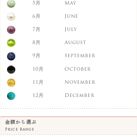
5月
May
オーロラオーラ
6月
June
オーロラオーラ(クリスタルカット)
7月
July
カイヤナイト
8月
August
ガーネット
9月
September
くじゃくめのう
10月
October
クラック水晶
クリソコラ
11月
November
グリーンめのう
12月
December
グリーンアメジスト
グレーオニキス
金額から選ぶ
Price Range
ケープアメジスト