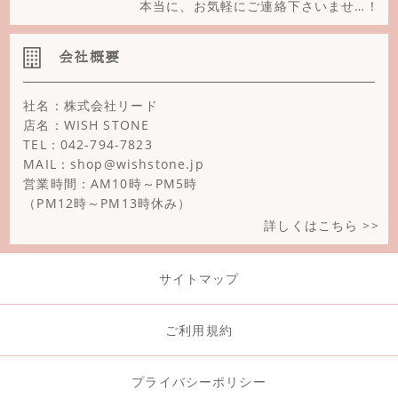
マルチカラートルマリン
本当に、お気軽にご連絡下さいませ…！
ミルキーアクアマリン
会社概要
ミルキークォーツ
社名：株式会社リード
モスアゲート
店名：WISH STONE
TEL：042-794-7823
ユナカイト
MAIL：shop@wishstone.jp
ラピスラズリ
営業時間：AM10時～PM5時
（PM12時～PM13時休み）
ラブラドライト
詳しくはこちら >>
ラベンダーアメジスト
サイトマップ
リバーストーン(大理石)
ルビー
ご利用規約
レインボームーンストーン
プライバシーポリシー