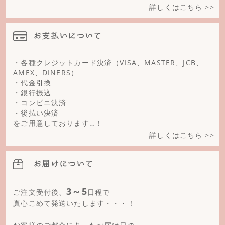
詳しくはこちら >>
タイガーアイ(ブルー)
お支払いについて
タイガーアイ(レッド)
淡水パール
・各種クレジットカード決済（VISA、MASTER、JCB、
AMEX、DINERS）
ターコイズ
・代金引換
・銀行振込
チェリークォーツ
・コンビニ決済
・後払い決済
天眼石
をご用意しております…！
詳しくはこちら >>
ニュージェイド
ハウライト
お届けについて
パイライト(クリスタルカット)
3～5
ご注文受付後、
日程で
ひすい
真心こめて発送いたします・・・！
ピンクさんご