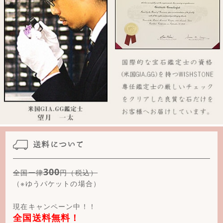
ストロベリークォーツ
スピネル
スモーキークォーツ
スモーキークォーツ(クリスタルカット)
スモーキークォーツ(フロスト)
スーパーセブン
ソダライト
送料について
タイガーアイ(イエロー)
300
全国一律
円（税込）
タイガーアイ(グリーン)
（※ゆうパケットの場合）
タイガーアイ(ゴールド)
現在キャンペーン中！！
全国送料無料！
タイガーアイ(ピンク)