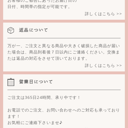
お客様のご都合にあったお届け日の
日付、時間帯の指定が可能です。
ピンクシェル
詳しくはこちら >>
ピンクトルマリン
返品について
ピーチムーンストーン
フラワーオブシディアン
万が一、ご注文と異なる商品や大きく破損した商品が届い
た場合は、商品到着後７日以内にご連絡ください。交換ま
フローライト
たは返品の対応をさせて頂いております。
詳しくはこちら >>
ブラックオニキス
ブラックトルマリン
営業日について
ブルーレースめのう
ご注文は365日24時間、承り中です！
ブルーカルサイト
お電話でのご注文、お問い合わせへのご対応も承っており
ブルーゴールドストーン
ます！
お気軽にご連絡下さいませ♪
ブルームーンストーン(ペリステライト)