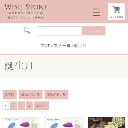
国際的な宝石鑑定士在籍
カートを見る
天然石・ﾊﾟﾜｰｽﾄｰﾝ専門店
TOP
>
商品一覧
>誕生月
誕生月
新着順
価格が高い順
価格が低い順
1
2
3
4
次へ>>