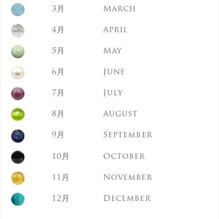
3月
March
オブシディアン
4月
April
オレンジムーンストーン
5月
May
オーロラオーラ
6月
June
オーロラオーラ(クリスタルカット)
7月
July
カイヤナイト
8月
August
ガーネット
9月
September
くじゃくめのう
10月
October
クラック水晶
クリソコラ
11月
November
グリーンめのう
12月
December
グリーンアメジスト