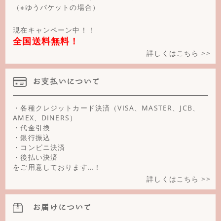
タイガーアイ(グリーン)
（※ゆうパケットの場合）
タイガーアイ(ゴールド)
現在キャンペーン中！！
全国送料無料！
タイガーアイ(ピンク)
詳しくはこちら >>
タイガーアイ(ブルー)
お支払いについて
タイガーアイ(レッド)
淡水パール
・各種クレジットカード決済（VISA、MASTER、JCB、
AMEX、DINERS）
ターコイズ
・代金引換
・銀行振込
チェリークォーツ
・コンビニ決済
・後払い決済
天眼石
をご用意しております…！
詳しくはこちら >>
ニュージェイド
ハウライト
お届けについて