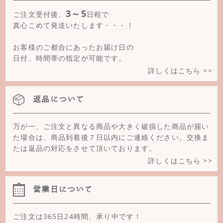
パイライト(クリスタルカット)
3～5
ご注文受付後、
日程で
ひすい
真心こめて発送いたします・・・！
ピンクさんご
お客様のご都合にあったお届け日の
日付、時間帯の指定が可能です。
ピンクシェル
詳しくはこちら >>
ピンクトルマリン
返品について
ピーチムーンストーン
フラワーオブシディアン
万が一、ご注文と異なる商品や大きく破損した商品が届い
た場合は、商品到着後７日以内にご連絡ください。交換ま
フローライト
たは返品の対応をさせて頂いております。
詳しくはこちら >>
ブラックオニキス
ブラックトルマリン
営業日について
ブルーレースめのう
ご注文は365日24時間、承り中です！