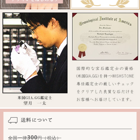
白めのう
水晶
水晶(クリスタルカット)
ストロベリークォーツ
スピネル
スモーキークォーツ
スモーキークォーツ(クリスタルカット)
スモーキークォーツ(フロスト)
スーパーセブン
ソダライト
送料について
タイガーアイ(イエロー)
300
全国一律
円（税込）