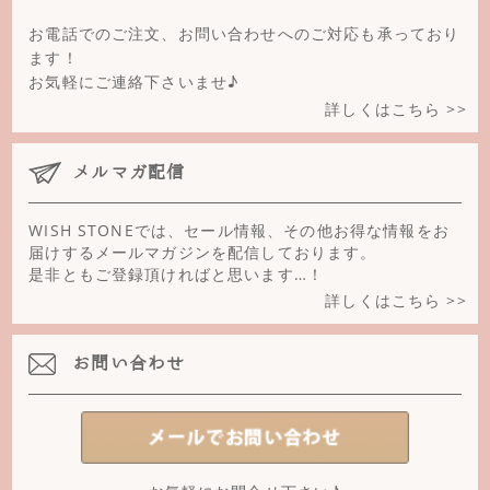
ブルーカルサイト
お電話でのご注文、お問い合わせへのご対応も承っており
ブルーゴールドストーン
ます！
お気軽にご連絡下さいませ♪
ブルームーンストーン(ペリステライト)
詳しくはこちら >>
ブルーめのう
メルマガ配信
ブロンザイト
WISH STONEでは、セール情報、その他お得な情報をお
プレナイト
届けするメールマガジンを配信しております。
是非ともご登録頂ければと思います…！
ヘマタイト
詳しくはこちら >>
ペリドット
お問い合わせ
ホワイトオニキス
ホワイトファントム
ホークスアイ