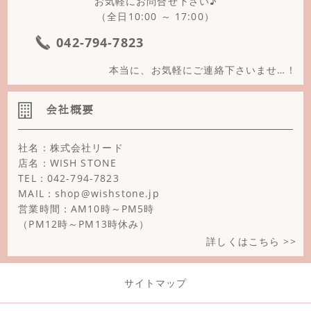
お気軽にお問合せ下さい♪
ボツワナアゲート
（全日10:00 ～ 17:00）
マザーオブパール
042-794-7823
マルチカラートルマリン
本当に、お気軽にご連絡下さいませ…！
ミルキーアクアマリン
会社概要
ミルキークォーツ
社名：株式会社リード
モスアゲート
店名：WISH STONE
TEL：042-794-7823
ユナカイト
MAIL：shop@wishstone.jp
ラピスラズリ
営業時間：AM10時～PM5時
（PM12時～PM13時休み）
ラブラドライト
詳しくはこちら >>
ラベンダーアメジスト
サイトマップ
リバーストーン(大理石)