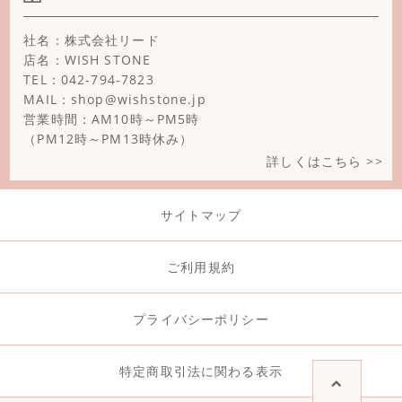
ミルキークォーツ
社名：株式会社リード
モスアゲート
店名：WISH STONE
TEL：042-794-7823
ユナカイト
MAIL：shop@wishstone.jp
ラピスラズリ
営業時間：AM10時～PM5時
（PM12時～PM13時休み）
ラブラドライト
詳しくはこちら >>
ラベンダーアメジスト
サイトマップ
リバーストーン(大理石)
ルビー
ご利用規約
レインボームーンストーン
プライバシーポリシー
レモンクォーツ
特定商取引法に関わる表示
ローズアメジスト(ピンクアメジスト)