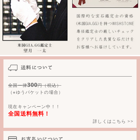
スモーキークォーツ
スモーキークォーツ(クリスタルカット)
スモーキークォーツ(フロスト)
スーパーセブン
ソダライト
送料について
タイガーアイ(イエロー)
300
全国一律
円（税込）
タイガーアイ(グリーン)
（※ゆうパケットの場合）
タイガーアイ(ゴールド)
現在キャンペーン中！！
全国送料無料！
タイガーアイ(ピンク)
詳しくはこちら >>
タイガーアイ(ブルー)
お支払いについて
タイガーアイ(レッド)