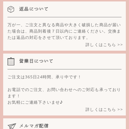
ピンクトルマリン
返品について
ピーチムーンストーン
フラワーオブシディアン
万が一、ご注文と異なる商品や大きく破損した商品が届い
た場合は、商品到着後７日以内にご連絡ください。交換ま
フローライト
たは返品の対応をさせて頂いております。
詳しくはこちら >>
ブラックオニキス
ブラックトルマリン
営業日について
ブルーレースめのう
ご注文は365日24時間、承り中です！
ブルーカルサイト
お電話でのご注文、お問い合わせへのご対応も承っており
ブルーゴールドストーン
ます！
お気軽にご連絡下さいませ♪
ブルームーンストーン(ペリステライト)
詳しくはこちら >>
ブルーめのう
メルマガ配信