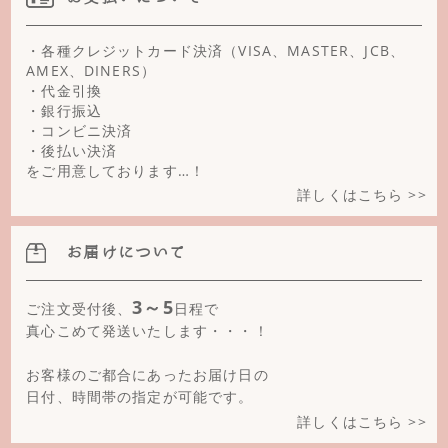
淡水パール
・各種クレジットカード決済（VISA、MASTER、JCB、
AMEX、DINERS）
ターコイズ
・代金引換
・銀行振込
チェリークォーツ
・コンビニ決済
・後払い決済
天眼石
をご用意しております…！
詳しくはこちら >>
ニュージェイド
ハウライト
お届けについて
パイライト(クリスタルカット)
3～5
ご注文受付後、
日程で
ひすい
真心こめて発送いたします・・・！
ピンクさんご
お客様のご都合にあったお届け日の
日付、時間帯の指定が可能です。
ピンクシェル
詳しくはこちら >>