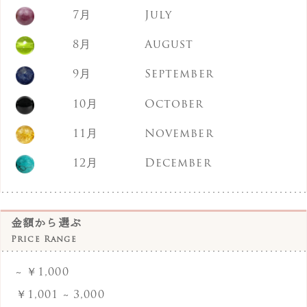
7月
July
カイヤナイト
8月
August
ガーネット
9月
September
くじゃくめのう
10月
October
クラック水晶
クリソコラ
11月
November
グリーンめのう
12月
December
グリーンアメジスト
グレーオニキス
金額から選ぶ
Price Range
ケープアメジスト
~ ￥1,000
ゴールドストーン
￥1,001 ~ 3,000
ゴールドルチルクォーツ