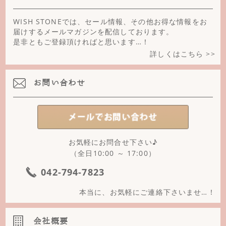
ブロンザイト
WISH STONEでは、セール情報、その他お得な情報をお
プレナイト
届けするメールマガジンを配信しております。
是非ともご登録頂ければと思います…！
ヘマタイト
詳しくはこちら >>
ペリドット
お問い合わせ
ホワイトオニキス
ホワイトファントム
ホークスアイ
お気軽にお問合せ下さい♪
ボツワナアゲート
（全日10:00 ～ 17:00）
マザーオブパール
042-794-7823
マルチカラートルマリン
本当に、お気軽にご連絡下さいませ…！
ミルキーアクアマリン
会社概要