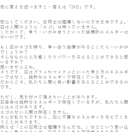
先に答えを述べますと…答えは「NO」です。
安心してください。石同士は喧嘩しないので大丈夫ですよ。
石は人間のように「エゴ」は持っていません。
したがって、争う・いがみ合うといった感情的エネルギーは
ないのです。
もし石がエゴを持ち、争い合う感情があるとしたら…いかが
でしょうか？
そんなものに人を癒したりパワーを与えることができると思
いますか？
思いませんよね。
そうです、石はプラスやマイナスといった考え方のエネルギ
ーではなく、純粋なエネルギーで存在しています。
だからこそ、私たち人間に良い影響を与えることができるの
です。
ただし、気を付けて頂きたいことがあります。
石自体は純粋なエネルギーで存在していますが、私たち人間
にはエゴがあります。
エゴのない人間は存在しません。
そんな私たちですから、石に不要なエネルギーを与えてしま
うことがあります。
例えば「この石同士は喧嘩するんだな。」などという思い込