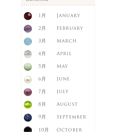
BirthStone
インカローズ
1月
January
エメラルド
2月
February
エンジェライト
3月
March
オブシディアン
4月
April
オレンジムーンストーン
5月
May
オーロラオーラ
6月
June
オーロラオーラ(クリスタ
ルカット)
7月
July
カイヤナイト
8月
August
ガーネット
9月
September
くじゃくめのう
10月
October