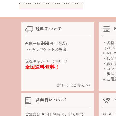
シトリン
白さんご
白ジェイド
送料について
白めのう
300
・各種
全国一律
円（税込）
水晶
（VIS
（※ゆうパケットの場合）
DINE
水晶(クリスタルカット)
・代金
現在キャンペーン中！！
・銀行
全国送料無料！
ストロベリークォーツ
・コン
・後払
スピネル
をご用
詳しくはこちら >>
スモーキークォーツ
スモーキークォーツ(クリ
営業日について
スタルカット)
スモーキークォーツ(フロ
WISH
ご注文は365日24時間、承り中で