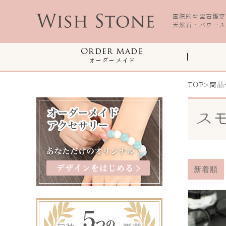
国際的な宝石鑑定資
天然石・パワース
Order Made
オーダーメイド
TOP
>
商品
ス
新着順