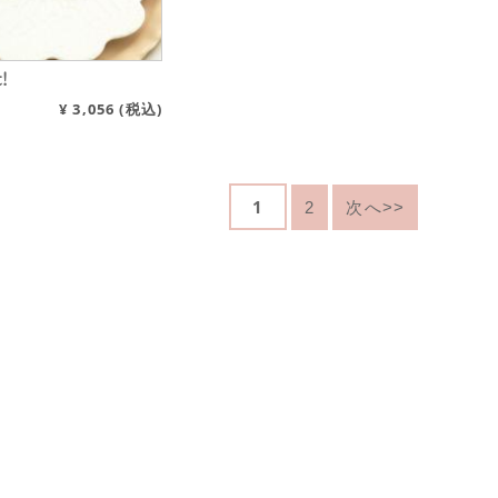
t!
¥
3,056
(税込)
1
2
次へ>>