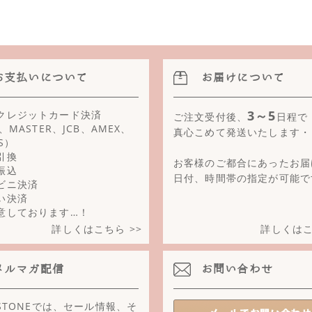
お支払いについて
お届けについて
3～5
クレジットカード決済
ご注文受付後、
日程で
A、MASTER、JCB、AMEX、
真心こめて発送いたします・
RS）
引換
お客様のご都合にあったお届
振込
日付、時間帯の指定が可能で
ビニ決済
い決済
意しております…！
詳しくはこちら >>
詳しくはこ
メルマガ配信
お問い合わせ
 STONEでは、セール情報、そ