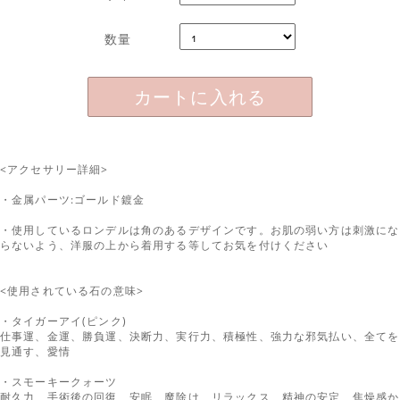
数量
カートに入れる
<アクセサリー詳細>
・金属パーツ:ゴールド鍍金
・使用しているロンデルは角のあるデザインです。お肌の弱い方は刺激にな
らないよう、洋服の上から着用する等してお気を付けください
<使用されている石の意味>
・
タイガーアイ(ピンク)
仕事運、金運、勝負運、決断力、実行力、積極性、強力な邪気払い、全てを
見通す、愛情
・
スモーキークォーツ
耐久力、手術後の回復、安眠、魔除け、リラックス、精神の安定、焦燥感か