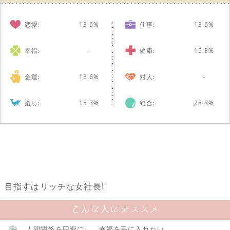
恋愛:
13.6%
仕事:
13.6%
幸福:
-
健康:
15.3%
金運:
13.6%
対人:
-
癒し:
15.3%
総合:
28.8%
目指すはリッチな女社長!
こんな人にオススメ
人間関係を円滑にし、幸福を手に入れたい